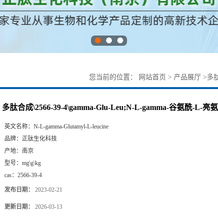
您当前的位置：
网站首页
>
产品展厅
>
多肽
多肽合成\2566-39-4\gamma-Glu-Leu;N-L-gamma-谷氨酰-L-亮
英文名称：
N-L-gamma-Glutamyl-L-leucine
品牌：
正肽生化科技
产地：
南京
型号：
mg\g\kg
cas：
2566-39-4
发布日期：
2023-02-21
更新日期：
2026-03-13