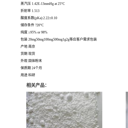
蒸汽压 1.42E-13mmHg at 25°C
折射率 1.513
酸度系数(pKa):2.22±0.10
储存条件 ?20°C
纯度 ≥95% or 98%
包装 20mg50mg100mg500mg1g2g等应客户需求包装
产地 南京
货期 现货
外观 固体粉末
保质期 24个月
用途 科研
相关产品：