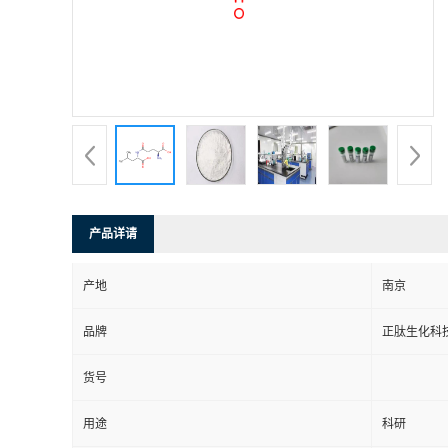
产品详请
产地
南京
品牌
正肽生化科
货号
用途
科研