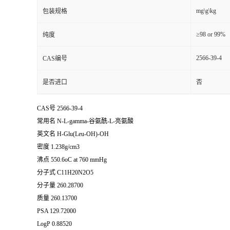
mg\g\kg
包装规格
≥98 or 99%
纯度
2566-39-4
CAS编号
是否进口
否
CAS号 2566-39-4
常用名 N-L-gamma-谷氨酰-L-亮氨酸
英文名 H-Glu(Leu-OH)-OH
密度 1.238g/cm3
沸点 550.6oC at 760 mmHg
分子式 C11H20N2O5
分子量 260.28700
质量 260.13700
PSA 129.72000
LogP 0.88520