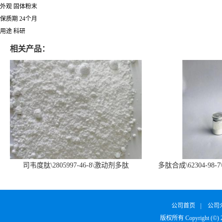
外观 固体粉末
保质期 24个月
用途 科研
相关产品：
司韦度肽\2805997-46-8\激动剂多肽
多肽合成\62304-98-7
SURVODUTIDE
α1
公司首页
|
公司
版权所有 Copyright (©)