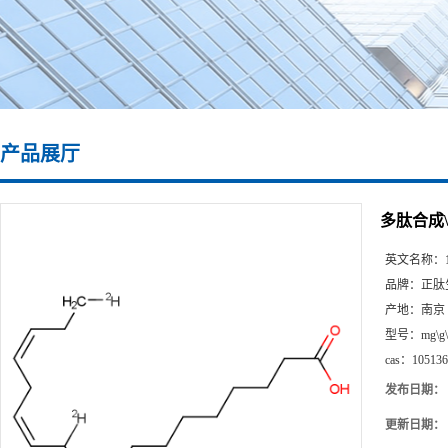
产品展厅
多肽合成\105
英文名称：
品牌：
正肽
产地：
南京
型号：
mg\g
cas：
105136
发布日期：
更新日期：