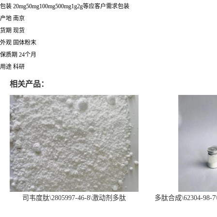
包装 20mg50mg100mg500mg1g2g等应客户需求包装
产地 南京
货期 现货
外观 固体粉末
保质期 24个月
用途 科研
相关产品：
司韦度肽\2805997-46-8\激动剂多肽
多肽合成\62304-98-7
SURVODUTIDE
α1