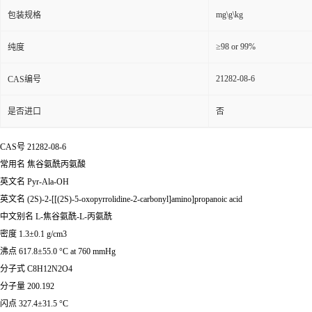
mg\g\kg
包装规格
≥98 or 99%
纯度
21282-08-6
CAS编号
是否进口
否
CAS号 21282-08-6
常用名 焦谷氨酰丙氨酸
英文名 Pyr-Ala-OH
英文名 (2S)-2-[[(2S)-5-oxopyrrolidine-2-carbonyl]amino]propanoic acid
中文别名 L-焦谷氨酰-L-丙氨酰
密度 1.3±0.1 g/cm3
沸点 617.8±55.0 °C at 760 mmHg
分子式 C8H12N2O4
分子量 200.192
闪点 327.4±31.5 °C