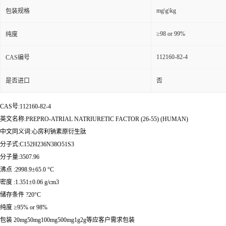
mg\g\kg
包装规格
≥98 or 99%
纯度
112160-82-4
CAS编号
是否进口
否
CAS号:112160-82-4
英文名称:PREPRO-ATRIAL NATRIURETIC FACTOR (26-55) (HUMAN)
中文同义词:心房利钠素原衍生肽
分子式:C152H236N38O51S3
分子量:3507.96
沸点 :2998.9±65.0 °C
密度 :1.351±0.06 g/cm3
储存条件 ?20°C
纯度 ≥95% or 98%
包装 20mg50mg100mg500mg1g2g等应客户需求包装