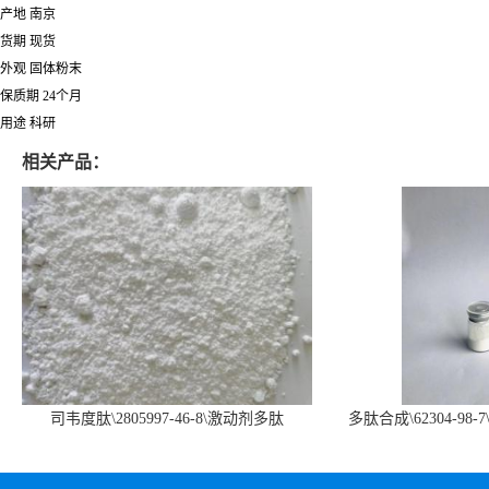
产地 南京
货期 现货
外观 固体粉末
保质期 24个月
用途 科研
相关产品：
司韦度肽\2805997-46-8\激动剂多肽
多肽合成\62304-98-7
SURVODUTIDE
α1