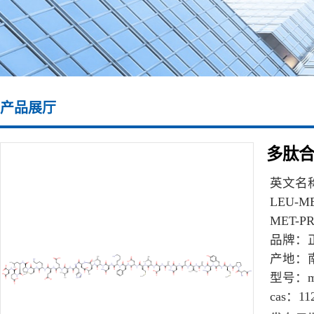
产品展厅
多肽合成
英文名
LEU-ME
MET-P
品牌：
产地：
型号：
m
cas：
11