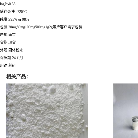
logP:-0.83
储存条件 : ?20°C
纯度 ≥95% or 98%
包装 20mg50mg100mg500mg1g2g等应客户需求包装
产地 南京
货期 现货
外观 固体粉末
保质期 24个月
用途 科研
相关产品：