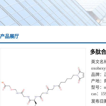
产品展厅
多肽合成\
英文名
oxohexyl
品牌：
产地：
型号：
m
cas：
15
发布日