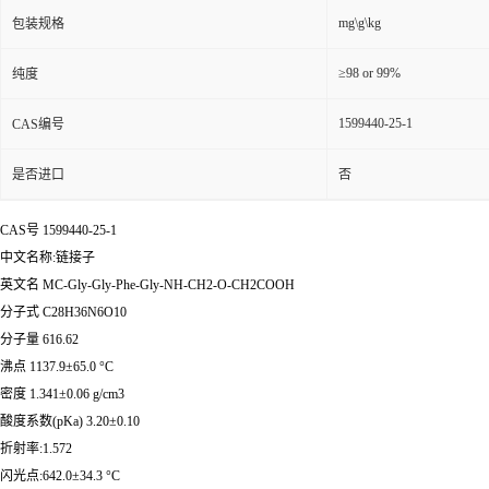
mg\g\kg
包装规格
≥98 or 99%
纯度
1599440-25-1
CAS编号
是否进口
否
CAS号 1599440-25-1
中文名称:链接子
英文名 MC-Gly-Gly-Phe-Gly-NH-CH2-O-CH2COOH
分子式 C28H36N6O10
分子量 616.62
沸点 1137.9±65.0 °C
密度 1.341±0.06 g/cm3
酸度系数(pKa) 3.20±0.10
折射率:1.572
闪光点:642.0±34.3 °C