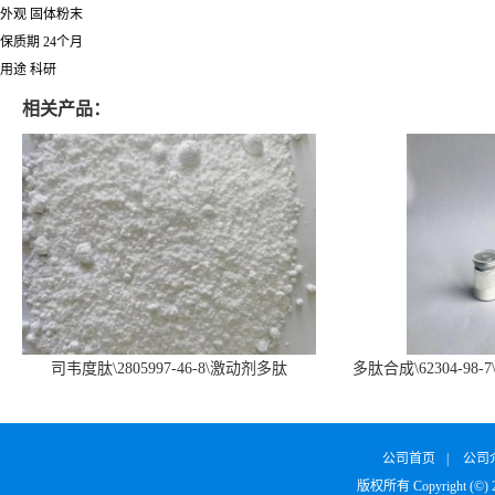
外观 固体粉末
保质期 24个月
用途 科研
相关产品：
司韦度肽\2805997-46-8\激动剂多肽
多肽合成\62304-98-7
SURVODUTIDE
α1
公司首页
|
公司
版权所有 Copyright (©)