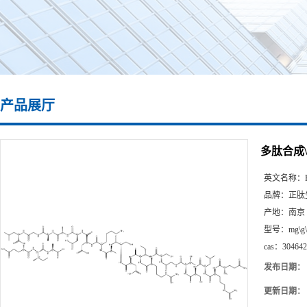
产品展厅
多肽合成\304
英文名称：
品牌：
正肽
产地：
南京
型号：
mg\g
cas：
304642
发布日期：
更新日期：