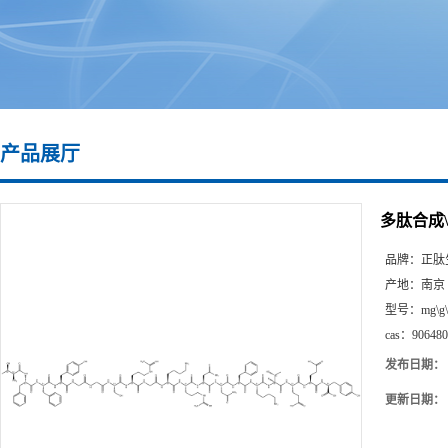
产品展厅
多肽合成\90
品牌：
正肽
产地：
南京
型号：
mg\g
cas：
906480
发布日期：
更新日期：