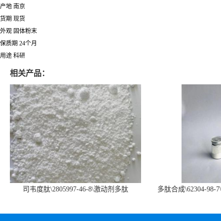
产地 南京
货期 现货
外观 固体粉末
保质期 24个月
用途 科研
相关产品：
司韦度肽\2805997-46-8\激动剂多肽
多肽合成\62304-98-7
SURVODUTIDE
α1