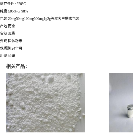
储存条件 : ?20°C
纯度 ≥95% or 98%
包装 20mg50mg100mg500mg1g2g等应客户需求包装
产地 南京
货期 现货
外观 固体粉末
保质期 24个月
用途 科研
相关产品：