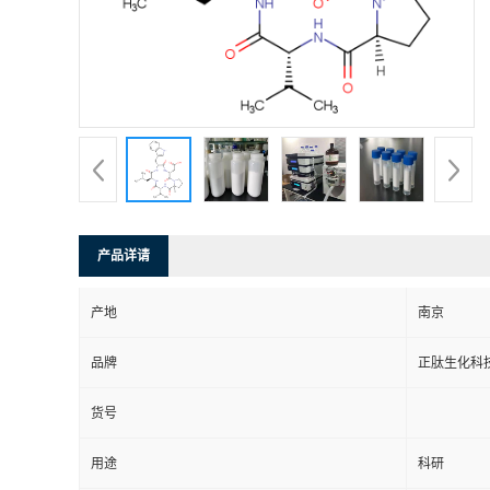
产品详请
产地
南京
品牌
正肽生化科
货号
用途
科研