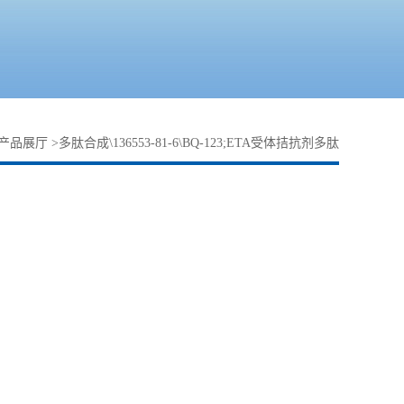
产品展厅
>
多肽合成\136553-81-6\BQ-123;ETA受体拮抗剂多肽