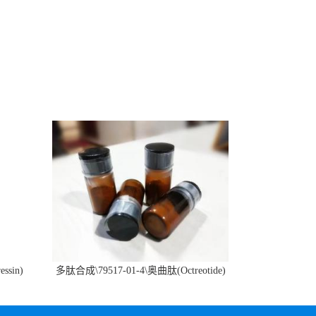
ssin)
多肽合成\79517-01-4\奥曲肽(Octreotide)