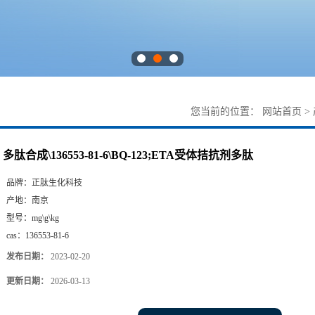
您当前的位置：
网站首页
>
多肽合成\136553-81-6\BQ-123;ETA受体拮抗剂多肽
品牌：
正肽生化科技
产地：
南京
型号：
mg\g\kg
cas：
136553-81-6
发布日期：
2023-02-20
更新日期：
2026-03-13