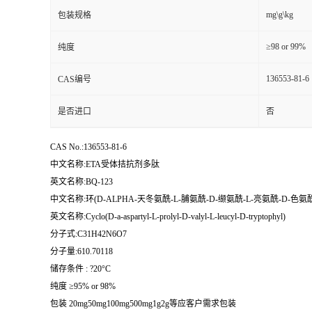
mg\g\kg
包装规格
≥98 or 99%
纯度
136553-81-6
CAS编号
是否进口
否
CAS No.:136553-81-6
中文名称:ETA受体拮抗剂多肽
英文名称:BQ-123
中文名称:环(D-ALPHA-天冬氨酰-L-脯氨酰-D-缬氨酰-L-亮氨酰-D-色氨
英文名称:Cyclo(D-a-aspartyl-L-prolyl-D-valyl-L-leucyl-D-tryptophyl)
分子式:C31H42N6O7
分子量:610.70118
储存条件 : ?20°C
纯度 ≥95% or 98%
包装 20mg50mg100mg500mg1g2g等应客户需求包装