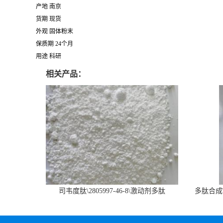
产地 南京
货期 现货
外观 固体粉末
保质期 24个月
用途 科研
相关产品：
司韦度肽\2805997-46-8\激动剂多肽
多肽合成\6
SURVODUTIDE