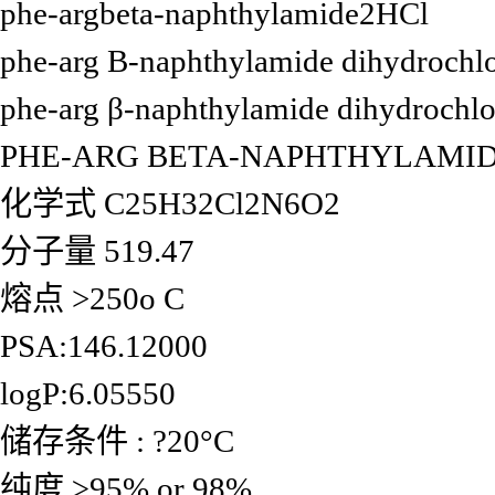
phe-argbeta-naphthylamide2HCl
phe-arg B-naphthylamide dihydrochlo
phe-arg β-naphthylamide dihydrochlo
PHE-ARG BETA-NAPHTHYLAMI
化学式 C25H32Cl2N6O2
分子量 519.47
熔点 >250o C
PSA:146.12000
logP:6.05550
储存条件 : ?20°C
纯度 ≥95% or 98%