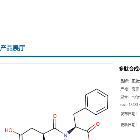
产品展厅
多肽合成\13
品牌：
正肽
产地：
南京
型号：
mg\g
cas：
13433-
发布日期：
更新日期：