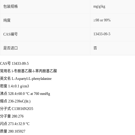
mg\g\kg
包装规格
≥98 or 99%
纯度
13433-09-5
CAS编号
是否进口
否
CAS号 13433-09-5
常用名 l-冬胺基乙酸-l-苯丙胺基乙酸
英文名 L-Aspartyl-L-phenylalanine
密度 1.4±0.1 g/cm3
沸点 528.4±60.0 °C at 760 mmHg
熔点 236-239oC(lit.)
分子式 C13H16N2O5
分子量 280.276
闪点 273.4±32.9 °C
质量 280.105927