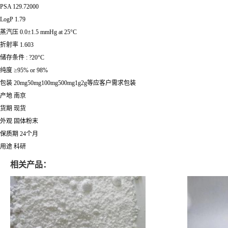
PSA 129.72000
LogP 1.79
蒸汽压 0.0±1.5 mmHg at 25°C
折射率 1.603
储存条件 : ?20°C
纯度 ≥95% or 98%
包装 20mg50mg100mg500mg1g2g等应客户需求包装
产地 南京
货期 现货
外观 固体粉末
保质期 24个月
用途 科研
相关产品：