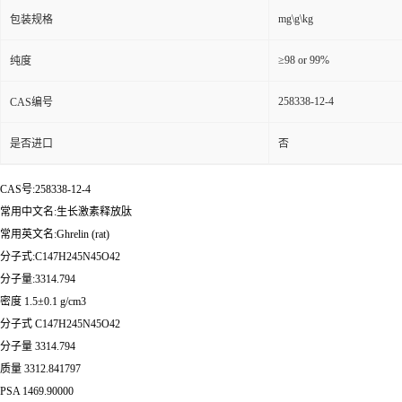
mg\g\kg
包装规格
≥98 or 99%
纯度
258338-12-4
CAS编号
是否进口
否
CAS号:258338-12-4
常用中文名:生长激素释放肽
常用英文名:Ghrelin (rat)
分子式:C147H245N45O42
分子量:3314.794
密度 1.5±0.1 g/cm3
分子式 C147H245N45O42
分子量 3314.794
质量 3312.841797
PSA 1469.90000