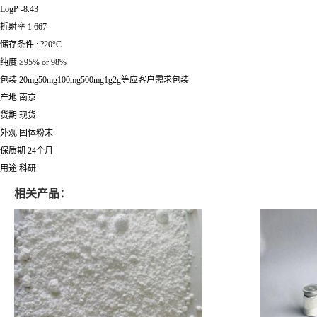
LogP -8.43
折射率 1.667
储存条件 : ?20°C
纯度 ≥95% or 98%
包装 20mg50mg100mg500mg1g2g等应客户需求包装
产地 南京
货期 现货
外观 固体粉末
保质期 24个月
用途 科研
相关产品：