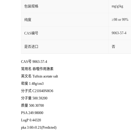
mg\g\kg
包装规格
≥98 or 99%
纯度
9063-57-4
CAS编号
是否进口
否
CAS号 9063-57-4
常用名 吞噬作用激素
英文名 Tuftsin acetate salt
密度 1.48g/cm3
分子式 C21H40N8O6
分子量 500.59200
质量 500.30700
PSA 249.98000
LogP 0.44320
pka 3.60±0.21(Predicted)