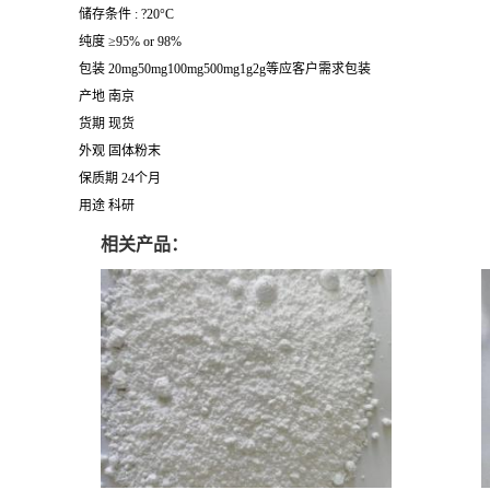
储存条件 : ?20°C
纯度 ≥95% or 98%
包装 20mg50mg100mg500mg1g2g等应客户需求包装
产地 南京
货期 现货
外观 固体粉末
保质期 24个月
用途 科研
相关产品：