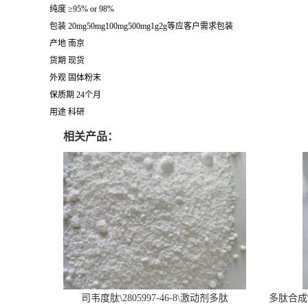
纯度 ≥95% or 98%
包装 20mg50mg100mg500mg1g2g等应客户需求包装
产地 南京
货期 现货
外观 固体粉末
保质期 24个月
用途 科研
相关产品：
司韦度肽\2805997-46-8\激动剂多肽
多肽合成\6