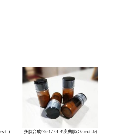
ssin)
多肽合成\79517-01-4\奥曲肽(Octreotide)