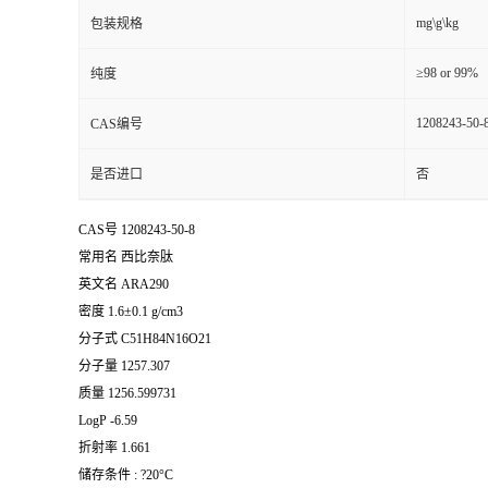
mg\g\kg
包装规格
≥98 or 99%
纯度
1208243-50-
CAS编号
是否进口
否
CAS号 1208243-50-8
常用名 西比奈肽
英文名 ARA290
密度 1.6±0.1 g/cm3
分子式 C51H84N16O21
分子量 1257.307
质量 1256.599731
LogP -6.59
折射率 1.661
储存条件 : ?20°C