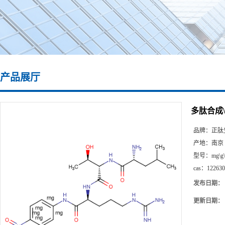
产品展厅
多肽合成\12
品牌：
正肽
产地：
南京
型号：
mg\g
cas：
122630
发布日期：
更新日期：