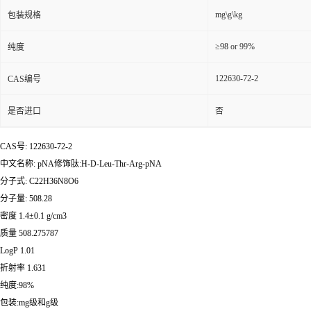
mg\g\kg
包装规格
≥98 or 99%
纯度
122630-72-2
CAS编号
是否进口
否
CAS号: 122630-72-2
中文名称: pNA修饰肽:H-D-Leu-Thr-Arg-pNA
分子式: C22H36N8O6
分子量: 508.28
密度 1.4±0.1 g/cm3
质量 508.275787
LogP 1.01
折射率 1.631
纯度:98%
包装:mg级和g级