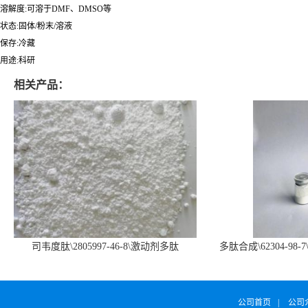
溶解度:可溶于DMF、DMSO等
状态:固体/粉末/溶液
保存:冷藏
用途:科研
相关产品：
司韦度肽\2805997-46-8\激动剂多肽
多肽合成\62304-98-7
SURVODUTIDE
α1
公司首页
|
公司